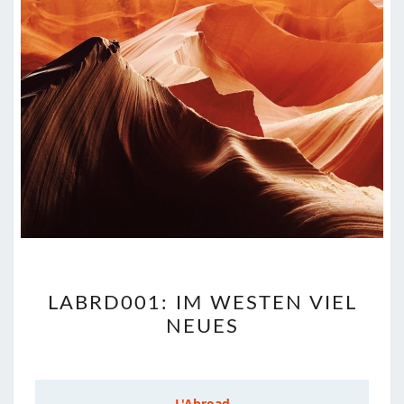
LABRD001:
LABRD001: IM WESTEN VIEL
IM
NEUES
WESTEN
VIEL
NEUES