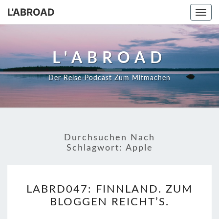
Skip
L'ABROAD
Togg
to
navi
content
L'ABROAD
Der Reise-Podcast Zum Mitmachen
Durchsuchen Nach
Schlagwort:
Apple
LABRD047:
LABRD047: FINNLAND. ZUM
FINNLAND.
BLOGGEN REICHT’S.
ZUM
BLOGGEN