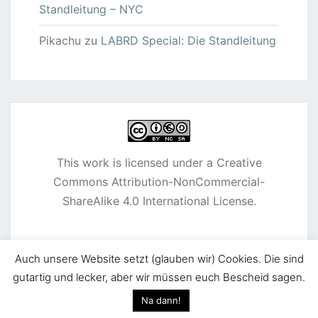
Standleitung – NYC
Pikachu
zu
LABRD Special: Die Standleitung
This work is licensed under a
Creative
Commons Attribution-NonCommercial-
ShareAlike 4.0 International License
.
Auch unsere Website setzt (glauben wir) Cookies. Die sind
gutartig und lecker, aber wir müssen euch Bescheid sagen.
© 2026
|
Stolz präsentiert von
WordPress
|
Theme:
Na dann!
Nisarg