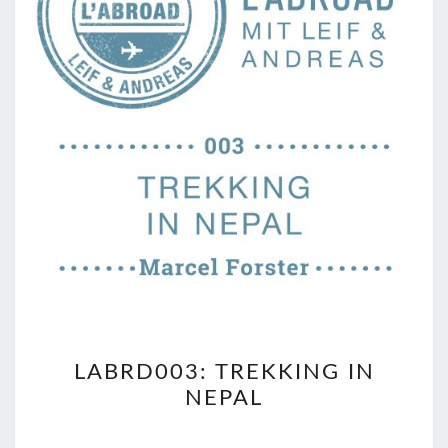
LABRD003:
LABRD003: TREKKING IN
TREKKING
NEPAL
IN
NEPAL