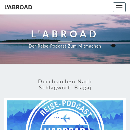
Skip
L'ABROAD
Togg
to
navi
content
L'ABROAD
Der Reise-Podcast Zum Mitmachen
Durchsuchen Nach
Schlagwort:
Blagaj