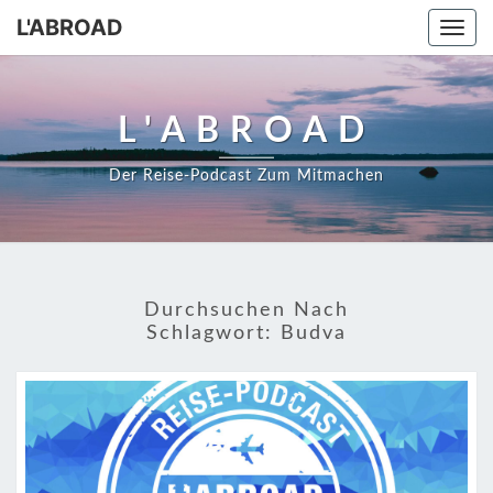
Skip
L'ABROAD
Togg
to
navi
content
L'ABROAD
Der Reise-Podcast Zum Mitmachen
Durchsuchen Nach
Schlagwort:
Budva