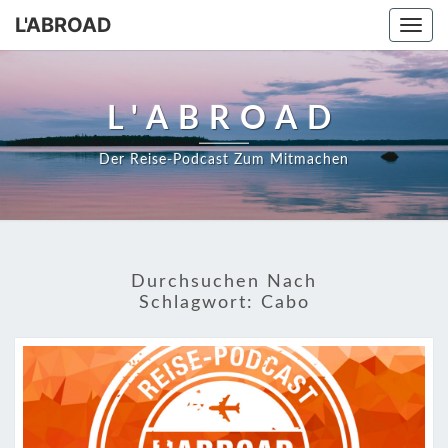
Skip
L'ABROAD
Togg
to
navi
content
L'ABROAD
Der Reise-Podcast Zum Mitmachen
Durchsuchen Nach
Schlagwort:
Cabo