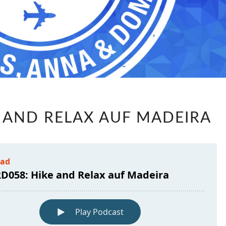
LABRD058:
E AND RELAX AUF MADEIRA
HIKE
AND
RELAX
AUF
MADEIRA