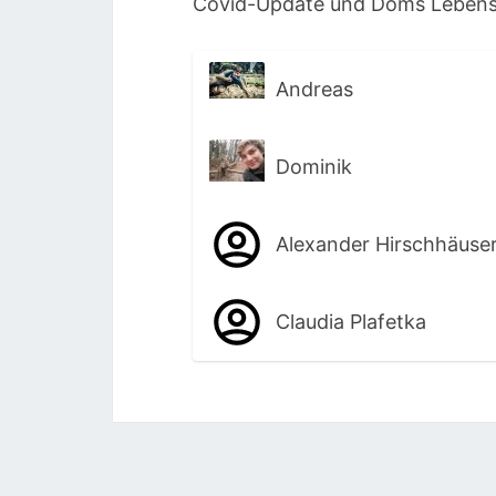
Covid-Update und Doms Lebens
Andreas
Dominik
Alexander Hirschhäuse
Claudia Plafetka