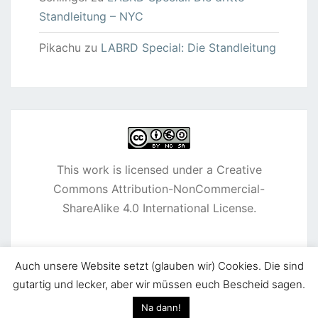
Standleitung – NYC
Pikachu
zu
LABRD Special: Die Standleitung
This work is licensed under a
Creative
Commons Attribution-NonCommercial-
ShareAlike 4.0 International License
.
Auch unsere Website setzt (glauben wir) Cookies. Die sind
gutartig und lecker, aber wir müssen euch Bescheid sagen.
© 2026
|
Stolz präsentiert von
WordPress
|
Theme:
Na dann!
Nisarg