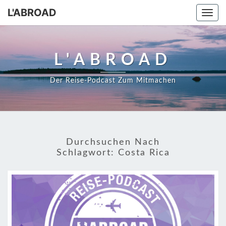
Skip
L'ABROAD
Togg
to
navi
content
L'ABROAD
Der Reise-Podcast Zum Mitmachen
Durchsuchen Nach
Schlagwort:
Costa Rica