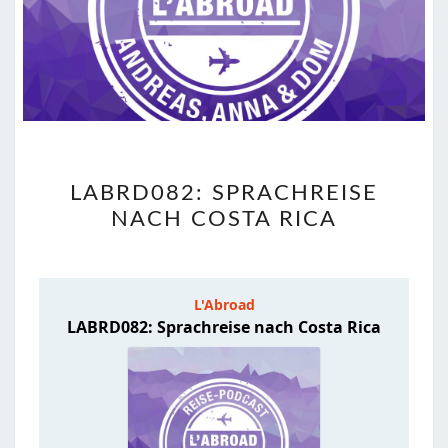
LABRD082:
LABRD082: SPRACHREISE
SPRACHREISE
NACH COSTA RICA
NACH
COSTA
RICA