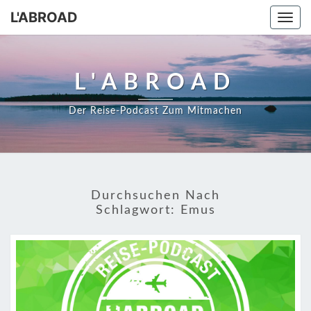
Skip
L'ABROAD
Togg
to
navi
content
L'ABROAD
Der Reise-Podcast Zum Mitmachen
Durchsuchen Nach
Schlagwort:
Emus