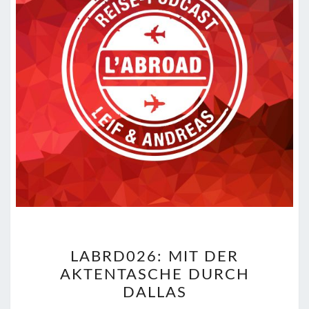
LABRD026:
LABRD026: MIT DER
MIT
AKTENTASCHE DURCH
DER
DALLAS
AKTENTASCHE