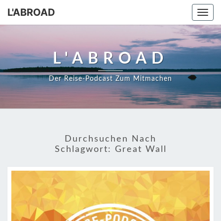
Skip
L'ABROAD
Togg
to
navi
content
L'ABROAD
Der Reise-Podcast Zum Mitmachen
Durchsuchen Nach
Schlagwort:
Great Wall