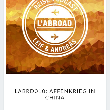
LABRD010:
LABRD010: AFFENKRIEG IN
AFFENKRIEG
CHINA
IN
CHINA