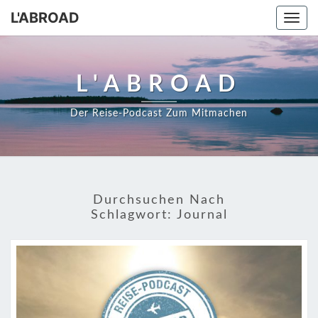
Skip
L'ABROAD
Togg
to
navi
content
L'ABROAD
Der Reise-Podcast Zum Mitmachen
Durchsuchen Nach
Schlagwort:
Journal