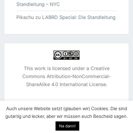
Standleitung – NYC
Pikachu
zu
LABRD Special: Die Standleitung
This work is licensed under a
Creative
Commons Attribution-NonCommercial-
ShareAlike 4.0 International License
.
Auch unsere Website setzt (glauben wir) Cookies. Die sind
gutartig und lecker, aber wir müssen euch Bescheid sagen.
© 2026
|
Stolz präsentiert von
WordPress
|
Theme:
Na dann!
Nisarg