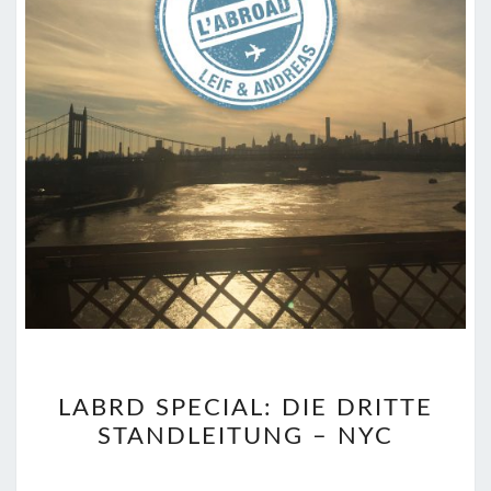
LABRD
LABRD SPECIAL: DIE DRITTE
SPECIAL:
STANDLEITUNG – NYC
DIE
DRITTE