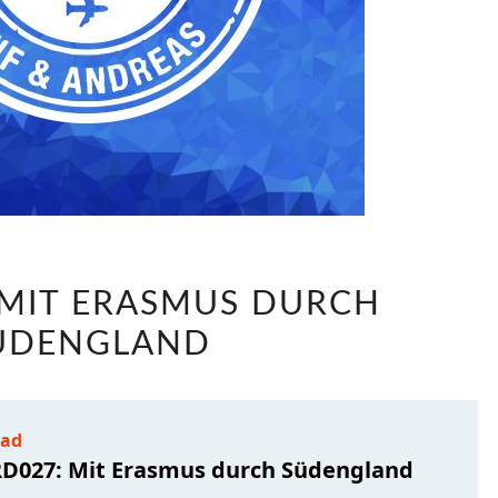
LABRD027:
 MIT ERASMUS DURCH
MIT
ÜDENGLAND
ERASMUS
DURCH
SÜDENGLAND