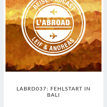
LABRD037:
LABRD037: FEHLSTART IN
FEHLSTART
BALI
IN
BALI