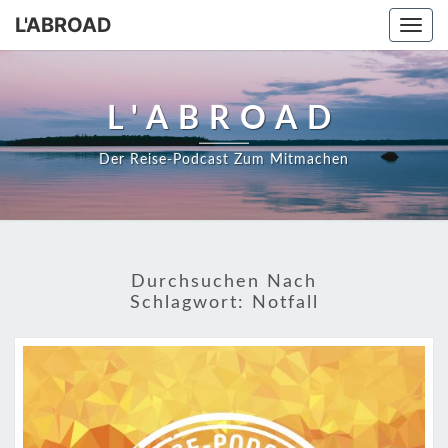
Skip
L'ABROAD
Togg
to
navi
content
L'ABROAD
Der Reise-Podcast Zum Mitmachen
Durchsuchen Nach
Schlagwort:
Notfall