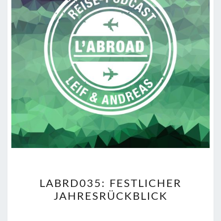
LABRD035:
LABRD035: FESTLICHER
FESTLICHER
JAHRESRÜCKBLICK
JAHRESRÜCKBLICK