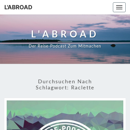
Skip
L'ABROAD
Togg
to
navi
content
L'ABROAD
Der Reise-Podcast Zum Mitmachen
Durchsuchen Nach
Schlagwort:
Raclette