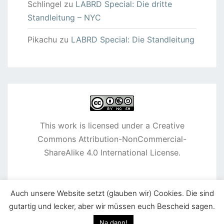
Schlingel
zu
LABRD Special: Die dritte
Standleitung – NYC
Pikachu
zu
LABRD Special: Die Standleitung
This work is licensed under a
Creative
Commons Attribution-NonCommercial-
ShareAlike 4.0 International License
.
Auch unsere Website setzt (glauben wir) Cookies. Die sind
gutartig und lecker, aber wir müssen euch Bescheid sagen.
© 2026
|
Stolz präsentiert von
WordPress
|
Theme:
Na dann!
Nisarg