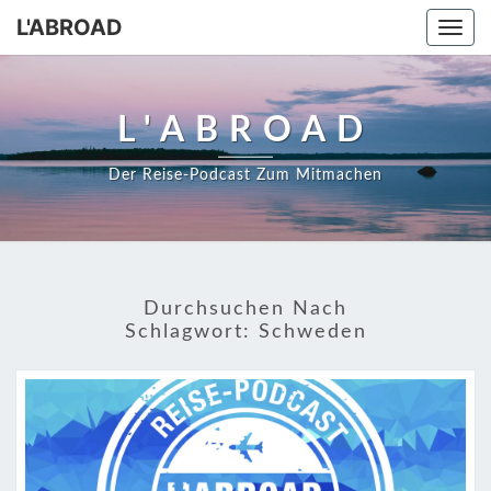
Skip
L'ABROAD
Togg
to
navi
content
L'ABROAD
Der Reise-Podcast Zum Mitmachen
Durchsuchen Nach
Schlagwort:
Schweden