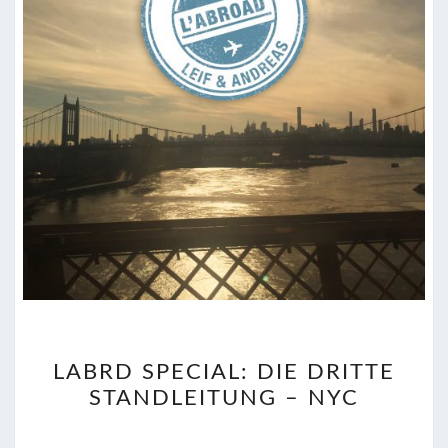
LABRD
LABRD SPECIAL: DIE DRITTE
SPECIAL:
STANDLEITUNG – NYC
DIE
DRITTE