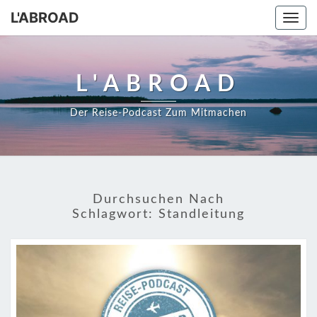
Skip
L'ABROAD
Togg
to
navi
content
L'ABROAD
Der Reise-Podcast Zum Mitmachen
Durchsuchen Nach
Schlagwort:
Standleitung