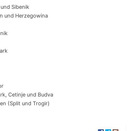
 und Sibenik
en und Herzegowina
nik
ark
or
rk, Cetinje und Budva
n (Split und Trogir)