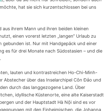
 möchte, hat sie sich kurzentschlossen bei uns
d aus ihrem Mann und ihren beiden kleinen
utzt, einen vorerst letzten „langen“ Urlaub zu
en gebunden ist. Nur mit Handgepäck und einer
g es für drei Monate nach Südostasien – und die
.
ten, lauten und kontrastreichen Ho-Chi-Minh-
ber Abstecher über das Inselarchipel Côn Đảo und
den durch das langgezogene Land. Über
hen, idyllische Küstenorte, eine alte Kaiserstadt
tbergen und der Hauptstadt Hà Nội sind es vor
egegnungen mit den Einheimischen, die Johanna