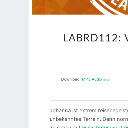
LABRD112: 
Download:
MP3 Audio
134 MB
Johanna ist extrem reisebegeiste
unbekanntes Terrain. Denn norma
zu sehen auf
www.butwhynot.e