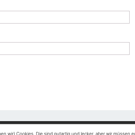
2026
|
Stolz präsentiert von
WordPress
|
Theme:
Nis
en wir) Cookies. Die sind gutartig und lecker, aber wir müssen