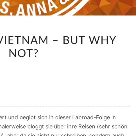
LABRD112:
VIETNAM – BUT WHY
VIETNAM
–
NOT?
BUT
WHY
NOT?
rt und begibt sich in dieser Labroad-Folge in
lerweise bloggt sie über ihre Reisen (sehr schön
u
), aber da sie nicht nur schreiben, sondern auch