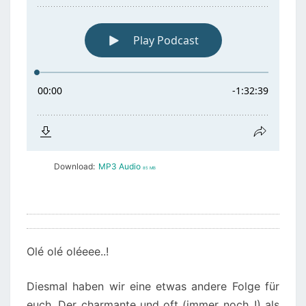
Download:
MP3 Audio
85 MB
Olé olé oléeee..!
Diesmal haben wir eine etwas andere Folge für
euch. Der charmante und oft (immer noch..!) als