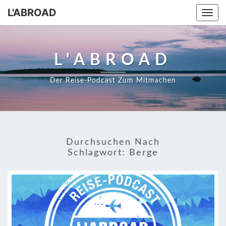
Skip
L'ABROAD
Togg
to
navi
content
L'ABROAD
Der Reise-Podcast Zum Mitmachen
Durchsuchen Nach
Schlagwort:
Berge