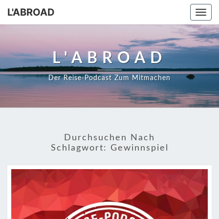
Skip
L'ABROAD
Togg
to
navi
content
L'ABROAD
Der Reise-Podcast Zum Mitmachen
Durchsuchen Nach
Schlagwort:
Gewinnspiel