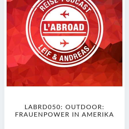
LABRD050:
LABRD050: OUTDOOR:
OUTDOOR:
FRAUENPOWER IN AMERIKA
FRAUENPOWER
IN