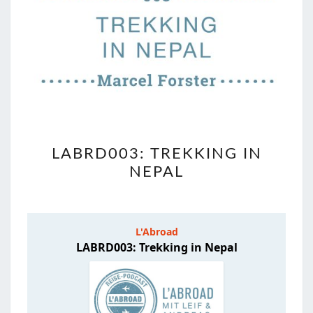
LABRD003:
LABRD003: TREKKING IN
TREKKING
NEPAL
IN
NEPAL