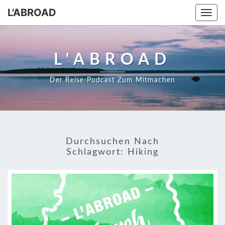
Skip
L'ABROAD
Togg
to
navi
content
L'ABROAD
Der Reise-Podcast Zum Mitmachen
Durchsuchen Nach
Schlagwort:
Hiking