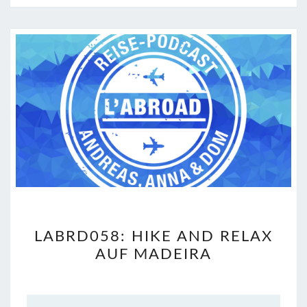
LABRD058:
LABRD058: HIKE AND RELAX
HIKE
AUF MADEIRA
AND
RELAX
AUF