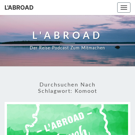
Skip
L'ABROAD
Togg
to
navi
content
L'ABROAD
Der Reise-Podcast Zum Mitmachen
Durchsuchen Nach
Schlagwort:
Komoot