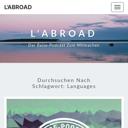
Skip
L'ABROAD
Togg
to
navi
content
L'ABROAD
Der Reise-Podcast Zum Mitmachen
Durchsuchen Nach
Schlagwort:
Languages