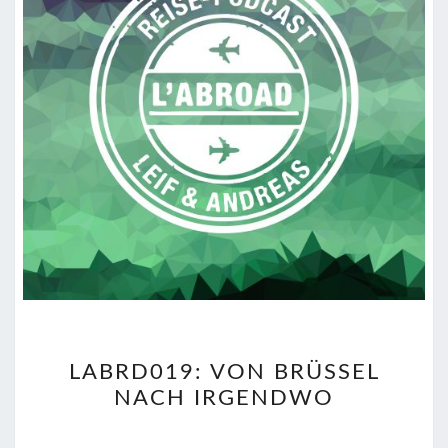
LABRD019:
LABRD019: VON BRÜSSEL
VON
NACH IRGENDWO
BRÜSSEL
NACH