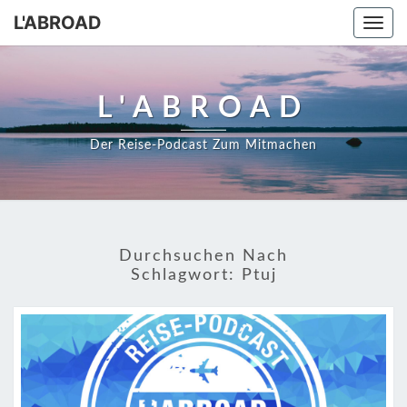
Skip
L'ABROAD
Togg
to
navi
content
L'ABROAD
Der Reise-Podcast Zum Mitmachen
Durchsuchen Nach
Schlagwort:
Ptuj