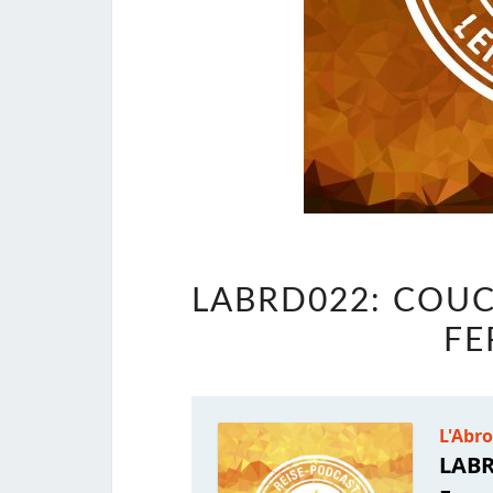
LABRD022: COU
FE