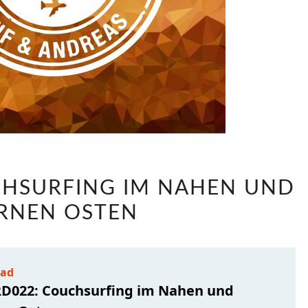
LABRD022:
CHSURFING IM NAHEN UND
COUCHSURFING
RNEN OSTEN
IM
NAHEN
UND
FERNEN
OSTEN