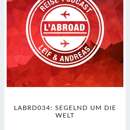
LABRD034:
LABRD034: SEGELND UM DIE
SEGELND
WELT
UM
DIE