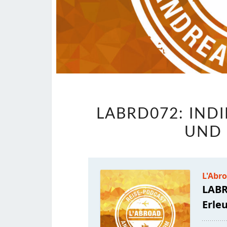
LABRD072: IND
UND