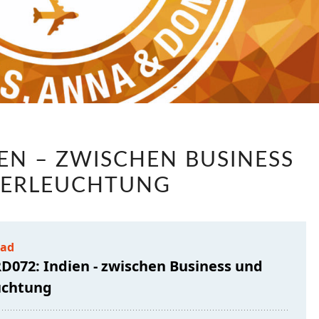
LABRD072:
IEN – ZWISCHEN BUSINESS
INDIEN
 ERLEUCHTUNG
–
ZWISCHEN
BUSINESS
UND
ERLEUCHTUNG