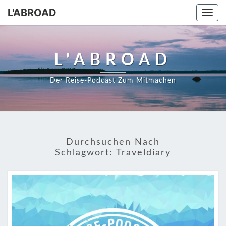
Skip
L'ABROAD
Togg
to
navi
content
L'ABROAD
Der Reise-Podcast Zum Mitmachen
Durchsuchen Nach
Schlagwort:
Traveldiary