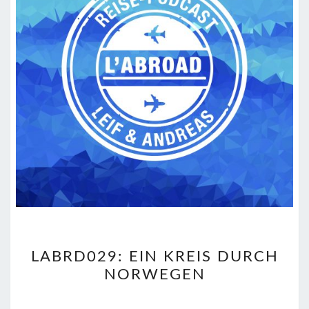
LABRD029:
LABRD029: EIN KREIS DURCH
EIN
NORWEGEN
KREIS
DURCH