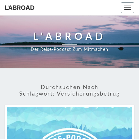
Skip
L'ABROAD
Togg
to
navi
content
L'ABROAD
Der Reise-Podcast Zum Mitmachen
Durchsuchen Nach
Schlagwort:
Versicherungsbetrug