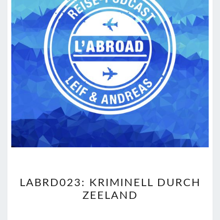
LABRD023:
LABRD023: KRIMINELL DURCH
KRIMINELL
ZEELAND
DURCH
ZEELAND