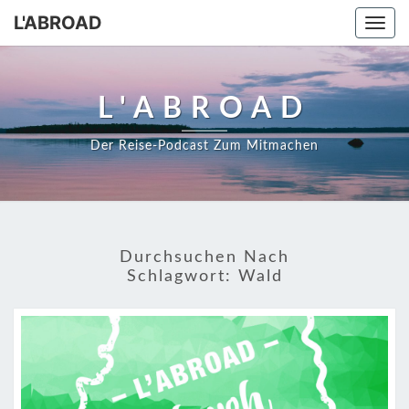
Skip
L'ABROAD
Togg
to
navi
content
L'ABROAD
Der Reise-Podcast Zum Mitmachen
Durchsuchen Nach
Schlagwort:
Wald