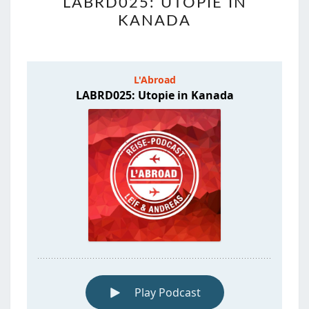
LABRD025: UTOPIE IN
UTOPIE
KANADA
IN
KANADA