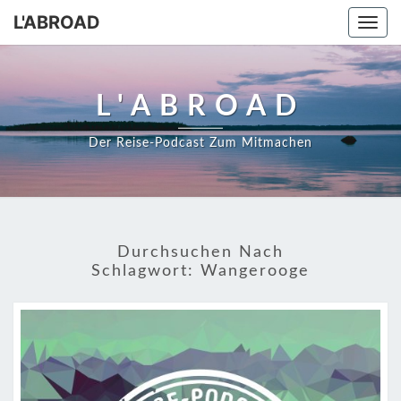
Skip
L'ABROAD
Togg
to
navi
content
L'ABROAD
Der Reise-Podcast Zum Mitmachen
Durchsuchen Nach
Schlagwort:
Wangerooge