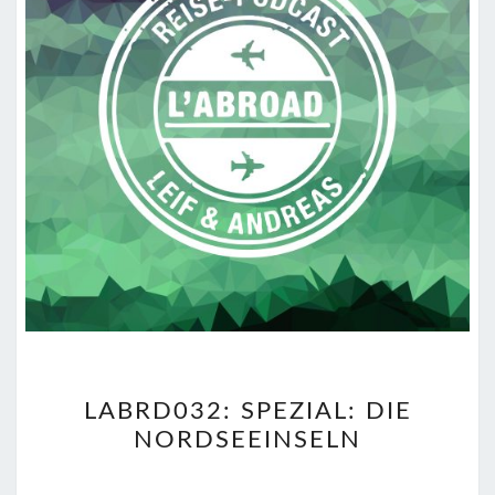
LABRD032:
LABRD032: SPEZIAL: DIE
SPEZIAL:
NORDSEEINSELN
DIE
NORDSEEINSELN