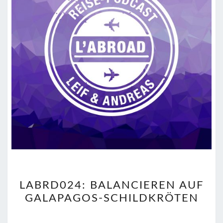
LABRD024:
LABRD024: BALANCIEREN AUF
BALANCIEREN
GALAPAGOS-SCHILDKRÖTEN
AUF
GALAPAGOS-