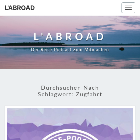
Skip
L'ABROAD
Togg
to
navi
content
L'ABROAD
Der Reise-Podcast Zum Mitmachen
Durchsuchen Nach
Schlagwort:
Zugfahrt