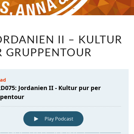
LABRD075:
ORDANIEN II – KULTUR
JORDANIEN
II
R GRUPPENTOUR
–
KULTUR
PUR
PER
GRUPPENTOUR