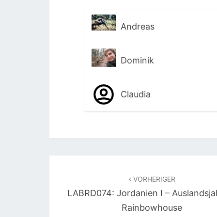
Andreas
Dominik
Claudia
Beitragsnavigation
VORHERIGER
LABRD074: Jordanien I – Auslandsja
Rainbowhouse