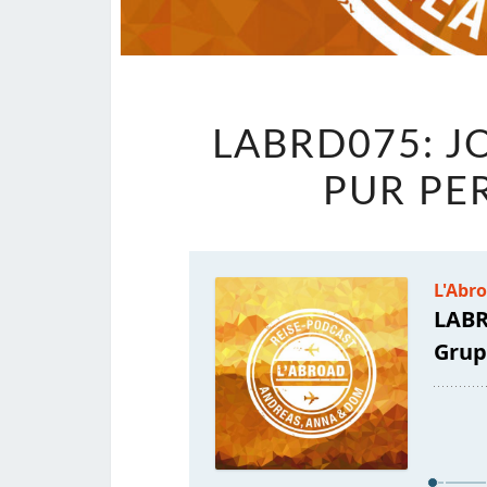
LABRD075: J
PUR PE