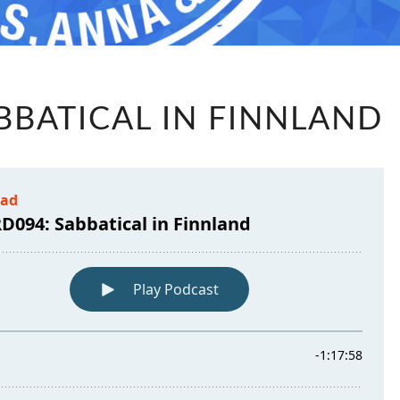
LABRD094:
BBATICAL IN FINNLAND
SABBATICAL
IN
FINNLAND