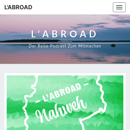
Skip
L'ABROAD
Togg
to
navi
content
L'ABROAD
Der Reise-Podcast Zum Mitmachen