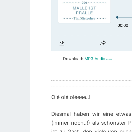
Download:
MP3 Audio
85 MB
Olé olé oléeee..!
Diesmal haben wir eine etwas
(immer noch..!) als schönster
ist zu Gast, den viele von eu