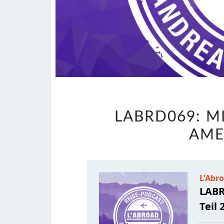
LABRD069: M
AMER