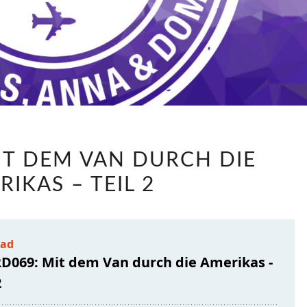
LABRD069:
IT DEM VAN DURCH DIE
MIT
IKAS – TEIL 2
DEM
VAN
DURCH
DIE
AMERIKAS
–