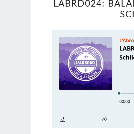
LABRD024: BAL
SC