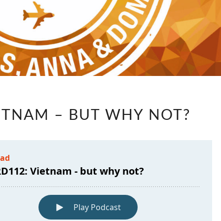
LABRD112:
IETNAM – BUT WHY NOT?
VIETNAM
–
BUT
WHY
NOT?