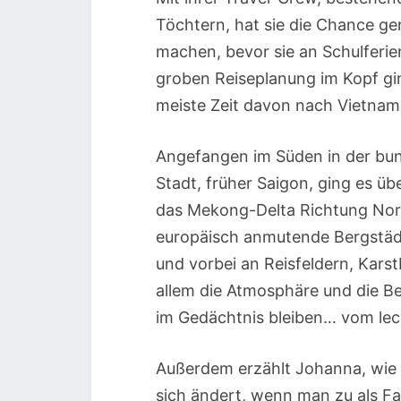
Töchtern, hat sie die Chance gen
machen, bevor sie an Schulferi
groben Reiseplanung im Kopf gin
meiste Zeit davon nach Vietnam
Angefangen im Süden in der bun
Stadt, früher Saigon, ging es ü
das Mekong-Delta Richtung Nor
europäisch anmutende Bergstädtc
und vorbei an Reisfeldern, Kars
allem die Atmosphäre und die B
im Gedächtnis bleiben… vom le
Außerdem erzählt Johanna, wie 
sich ändert, wenn man zu als Fam