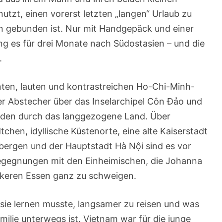
utzt, einen vorerst letzten „langen“ Urlaub zu
en gebunden ist. Nur mit Handgepäck und einer
g es für drei Monate nach Südostasien – und die
.
ten, lauten und kontrastreichen Ho-Chi-Minh-
ber Abstecher über das Inselarchipel Côn Đảo und
den durch das langgezogene Land. Über
hen, idyllische Küstenorte, eine alte Kaiserstadt
tbergen und der Hauptstadt Hà Nội sind es vor
egegnungen mit den Einheimischen, die Johanna
ckeren Essen ganz zu schweigen.
sie lernen musste, langsamer zu reisen und was
ilie unterwegs ist. Vietnam war für die junge