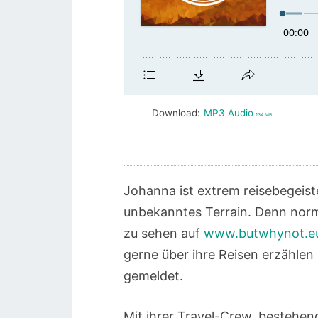
Download:
MP3 Audio
134 MB
Johanna ist extrem reisebegeiste
unbekanntes Terrain. Denn norma
zu sehen auf
www.butwhynot.e
gerne über ihre Reisen erzählen
gemeldet.
Mit ihrer Travel-Crew, bestehen