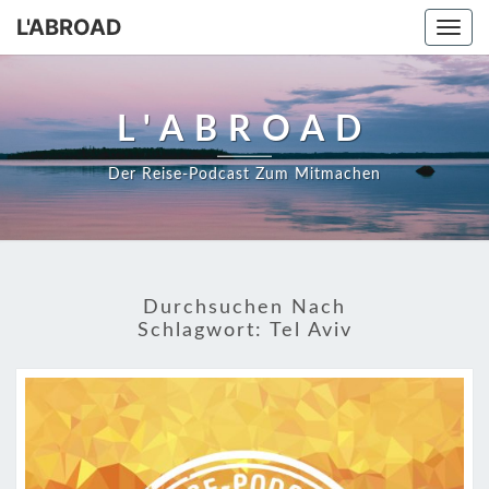
Skip
L'ABROAD
Togg
to
navi
content
L'ABROAD
Der Reise-Podcast Zum Mitmachen
Durchsuchen Nach
Schlagwort:
Tel Aviv