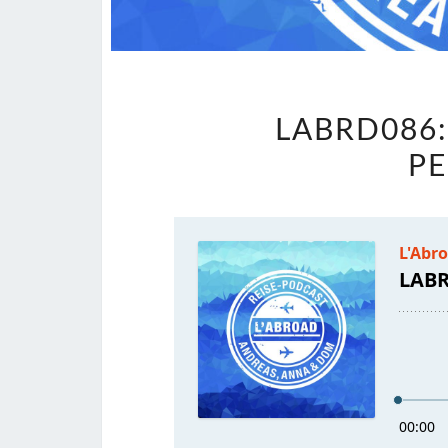
LABRD086:
PE