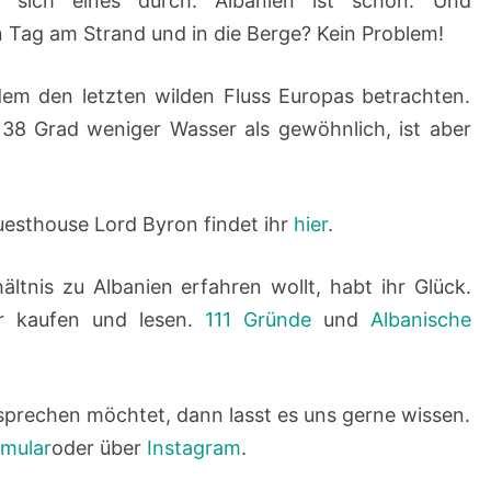
t sich eines durch: Albanien ist schön. Und
 Tag am Strand und in die Berge? Kein Problem!
em den letzten wilden Fluss Europas betrachten.
38 Grad weniger Wasser als gewöhnlich, ist aber
esthouse Lord Byron findet ihr
hier
.
ltnis zu Albanien erfahren wollt, habt ihr Glück.
hr kaufen und lesen.
111 Gründe
und
Albanische
sprechen möchtet, dann lasst es uns gerne wissen.
rmular
oder über
Instagram
.