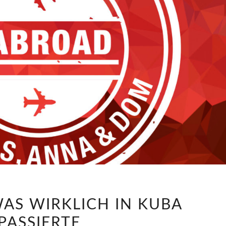
LABRD085:
WAS WIRKLICH IN KUBA
WAS
PASSIERTE
WIRKLICH