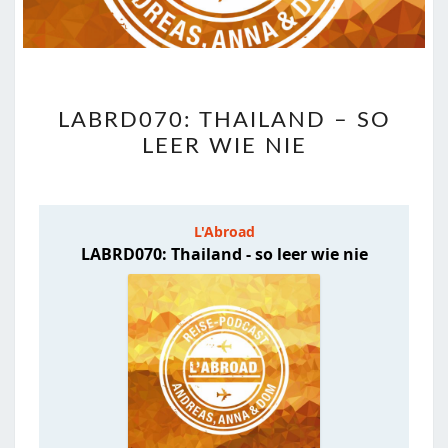
LABRD070:
LABRD070: THAILAND – SO
THAILAND
LEER WIE NIE
–
SO
LEER
WIE
NIE