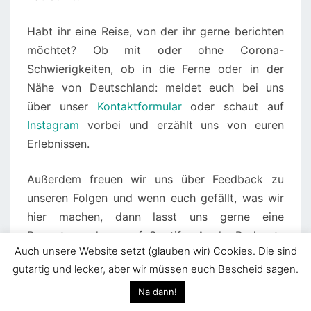
Habt ihr eine Reise, von der ihr gerne berichten
möchtet? Ob mit oder ohne Corona-
Schwierigkeiten, ob in die Ferne oder in der
Nähe von Deutschland: meldet euch bei uns
über unser
Kontaktformular
oder schaut auf
Instagram
vorbei und erzählt uns von euren
Erlebnissen.
Außerdem freuen wir uns über Feedback zu
unseren Folgen und wenn euch gefällt, was wir
hier machen, dann lasst uns gerne eine
Bewertung da – auf Spotify, Apple Podcasts
Auch unsere Website setzt (glauben wir) Cookies. Die sind
oder wo auch immer ihr uns hört!
gutartig und lecker, aber wir müssen euch Bescheid sagen.
Na dann!
Andreas